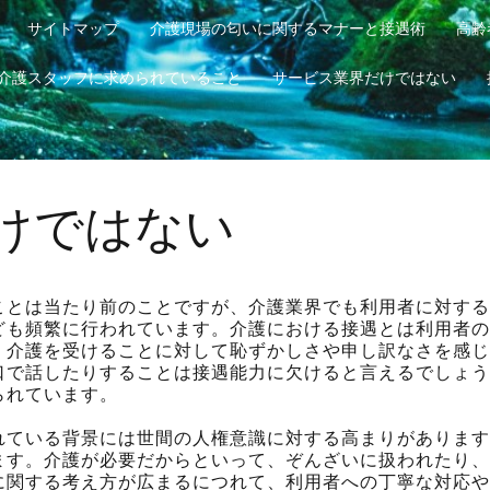
サイトマップ
介護現場の匂いに関するマナーと接遇術
高齢
介護スタッフに求められていること
サービス業界だけではない
けではない
ことは当たり前のことですが、介護業界でも利用者に対する
ども頻繁に行われています。介護における接遇とは利用者の
、介護を受けることに対して恥ずかしさや申し訳なさを感じ
口で話したりすることは接遇能力に欠けると言えるでしょう
られています。
れている背景には世間の人権意識に対する高まりがあります
ます。介護が必要だからといって、ぞんざいに扱われたり、
に関する考え方が広まるにつれて、利用者への丁寧な対応や